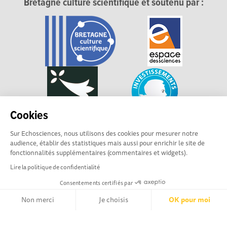
Bretagne culture scientifique et soutenu par :
Cookies
Sur Echosciences, nous utilisons des cookies pour mesurer notre
audience, établir des statistiques mais aussi pour enrichir le site de
fonctionnalités supplémentaires (commentaires et widgets).
Lire la politique de confidentialité
Consentements certifiés par
Explorer, s’exprimer, rentrer en contact : Echosciences
Non merci
Je choisis
OK pour moi
Bretagne est le réseau social des amateurs et passionnés de
sciences et de technologies en Bretagne.
Axeptio consent
Plateforme de Gestion du Consentement : Personnalisez vos Opt
Les contenus sont sous Licence Creative Commons Attribution - Pas d'Utilisation