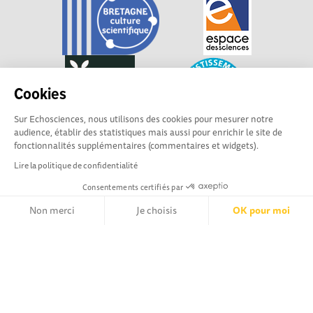
Cookies
Sur Echosciences, nous utilisons des cookies pour mesurer notre
audience, établir des statistiques mais aussi pour enrichir le site de
fonctionnalités supplémentaires (commentaires et widgets).
Lire la politique de confidentialité
Consentements certifiés par
Non merci
Je choisis
OK pour moi
Explorer, s’exprimer, rentrer en contact : Echosciences
Axeptio consent
Bretagne est le réseau social des amateurs et passionnés de
Plateforme de Gestion du Consentement : Personnalisez vos Opt
sciences et de technologies en Bretagne.
Notre plateforme vous permet d'adapter et de gérer vos paramètr
Les contenus sont sous Licence Creative Commons Attribution - Pas d'Utilisation
Commerciale - Partage à l'Identique