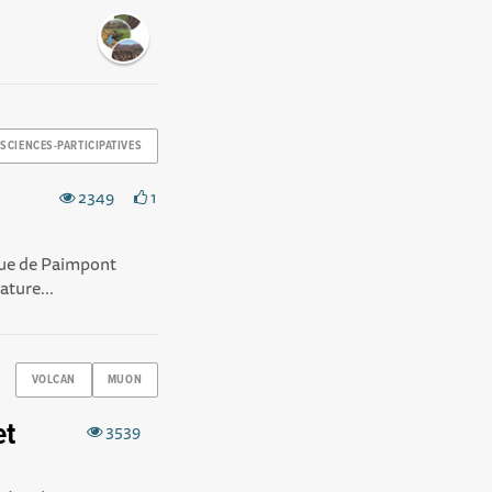
SCIENCES-PARTICIPATIVES
2349
1
ique de Paimpont
ature...
VOLCAN
MUON
et
3539