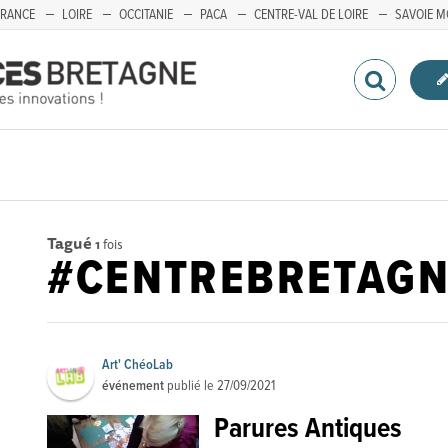
FRANCE
LOIRE
OCCITANIE
PACA
CENTRE-VAL DE LOIRE
SAVOIE M
Tagué
1
fois
#CENTREBRETAGN
Art' ChéoLab
événement
publié le
27/09/2021
Parures Antiques