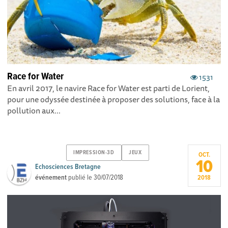
Race for Water
1531
En avril 2017, le navire Race for Water est parti de Lorient,
pour une odyssée destinée à proposer des solutions, face à la
pollution aux...
IMPRESSION-3D
JEUX
OCT.
10
Echosciences Bretagne
événement
publié le
30/07/2018
2018