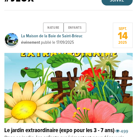
SUIVRE
NATURE
ENFANTS
SEPT.
14
La Maison de la Baie de Saint-Brieuc
événement
publié le
17/09/2025
2025
Le jardin extraordinaire (expo pour les 3 - 7 ans)
499