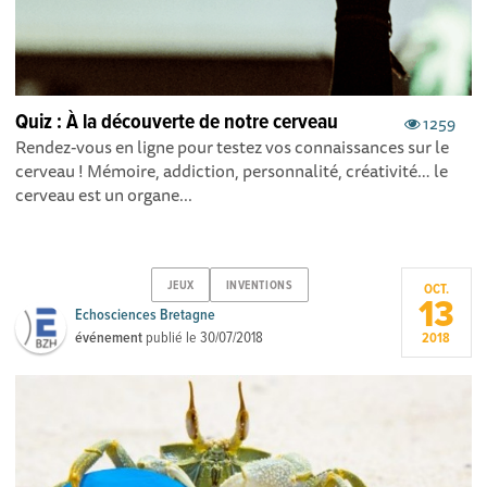
Quiz : À la découverte de notre cerveau
1259
Rendez-vous en ligne pour testez vos connaissances sur le
cerveau ! Mémoire, addiction, personnalité, créativité… le
cerveau est un organe...
JEUX
INVENTIONS
OCT.
13
Echosciences Bretagne
événement
publié le
30/07/2018
2018