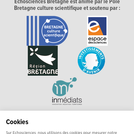
Echosciences Bretagne est animé par le Pôle
Bretagne culture scientifique et soutenu par :
Explorer, s’exprimer, rentrer en contact : Echosciences
Cookies
Bretagne est le réseau social des amateurs et passionnés de
sciences et de technologies en Bretagne.
Sur Echosciences, nous utilisons des cookies pour mesurer notre